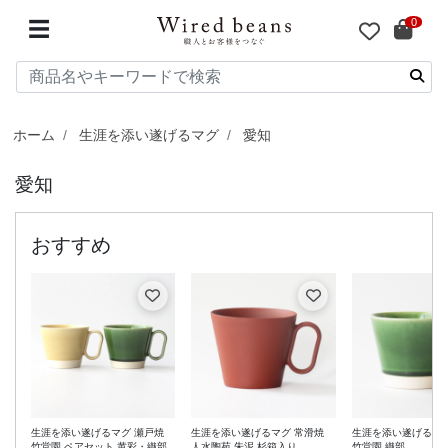
0
☰
ホーム
生涯を添い遂げるマグ
愛知
愛知
生涯を添い遂げるマグ 瀬戸焼
生涯を添い遂げるマグ 常滑焼
生涯を添い遂げるマグ
竹堂園 ペアセット 黄彩・織部
人水陶苑 朱泥 杉箱入り
竹堂園 織部