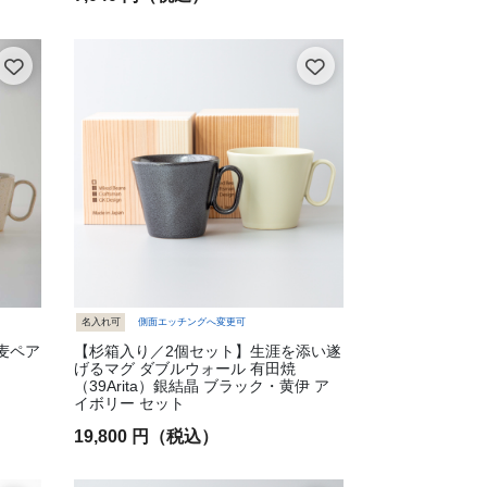
名入れ可
側面エッチングへ変更可
麦ペア
【杉箱入り／2個セット】生涯を添い遂
げるマグ ダブルウォール 有田焼
（39Arita）銀結晶 ブラック・黄伊 ア
イボリー セット
19,800 円（税込）