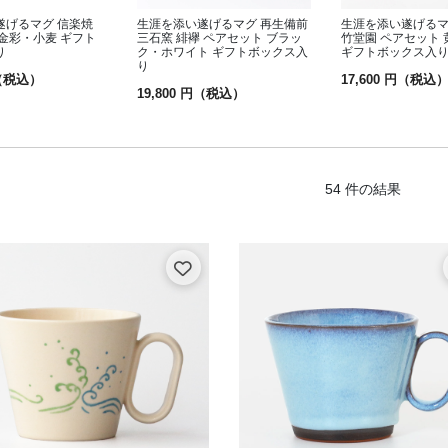
遂げるマグ 信楽焼
生涯を添い遂げるマグ 再生備前
生涯を添い遂げるマ
金彩・小麦 ギフト
三石窯 緋襷 ペアセット ブラッ
竹堂園 ペアセット
り
ク・ホワイト ギフトボックス入
ギフトボックス入
り
円（税込）
17,600 円（税込
19,800 円（税込）
54 件の結果
: カラーから選ぶ
 モノトーン
選ぶで絞り込み中: ナチュラル
 アクセント