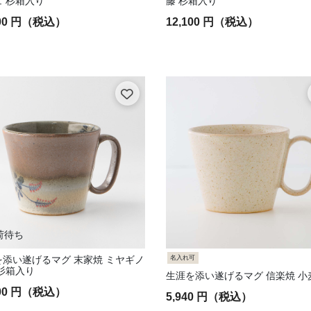
 杉箱入り
藤 杉箱入り
100 円（税込）
12,100 円（税込）
0円
01 ～ 8,000円
01 ～ 10,000円
,001 ～ 15,000円
,001 ～ 20,000円
1円 ～
荷待ち
り込み: 新庄東山焼 弥瓶窯（山形）
名入れ可
を添い遂げるマグ 末家焼 ミヤギノ
広瀬窯（宮城）
杉箱入り
生涯を添い遂げるマグ 信楽焼 小
ひろ窯（宮城）
100 円（税込）
込み: 越中三助焼窯元（富山）
5,940 円（税込）