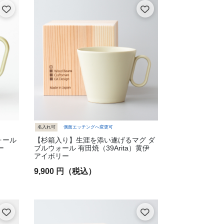
名入れ可
側面エッチングへ変更可
ォール
【杉箱入り】生涯を添い遂げるマグ ダ
ー
ブルウォール 有田焼（39Arita）黄伊
アイボリー
9,900 円（税込）