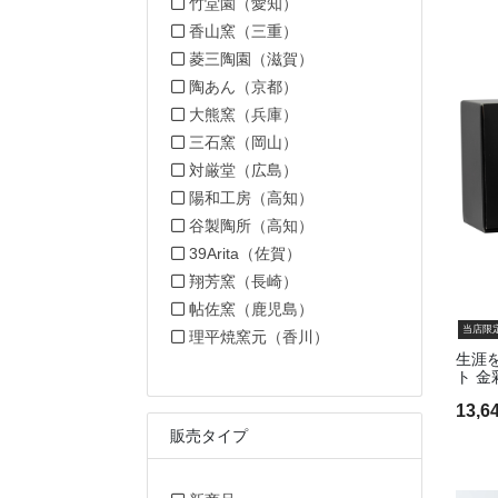
職人から選ぶで絞り込み: 
竹堂園（愛知）
職人から選ぶで絞り込み: 
香山窯（三重）
職人から選ぶで絞り込み:
菱三陶園（滋賀）
職人から選ぶで絞り込み: 
陶あん（京都）
職人から選ぶで絞り込み: 
大熊窯（兵庫）
職人から選ぶで絞り込み: 
三石窯（岡山）
職人から選ぶで絞り込み: 
対厳堂（広島）
職人から選ぶで絞り込み:
陽和工房（高知）
職人から選ぶで絞り込み:
谷製陶所（高知）
職人から選ぶで絞り込み: 39A
39Arita（佐賀）
職人から選ぶで絞り込み: 
翔芳窯（長崎）
職人から選ぶで絞り込み:
帖佐窯（鹿児島）
当店限
職人から選ぶで絞り込み
理平焼窯元（香川）
生涯
ト 金
13,
販売タイプ