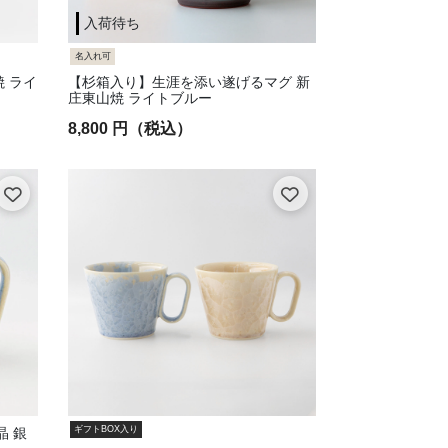
入荷待ち
名入れ可
 ライ
【杉箱入り】生涯を添い遂げるマグ 新
庄東山焼 ライトブルー
8,800 円（税込）
ギフトBOX入り
晶 銀