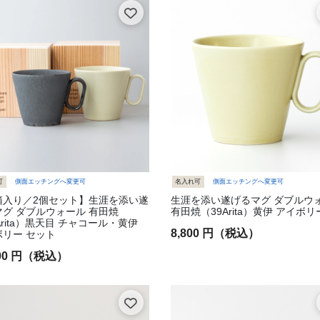
 ギフトボックス入り
エッチング(刻印)可
み: 側面エッチングへ変更可
可
側面エッチングへ変更可
名入れ可
側面エッチングへ変更可
箱入り／2個セット】生涯を添い遂
生涯を添い遂げるマグ ダブルウ
グ ダブルウォール 有田焼
有田焼（39Arita）黄伊 アイボリ
Arita）黒天目 チャコール・黄伊
8,800 円（税込）
ボリー セット
800 円（税込）