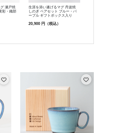
グ 瀬戸焼
生涯を添い遂げるマグ 丹波焼
 黄彩・織部
しのぎ ペアセット ブルー・パ
り
ープル ギフトボックス入り
）
20,900 円（税込）