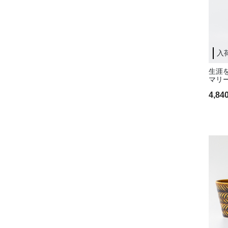
入
生涯
マリ
4,8