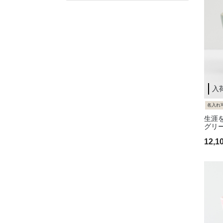
入
名入れ
生涯
グリ
12,