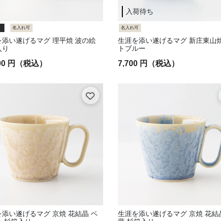
入荷待ち
名入れ可
名入れ可
を添い遂げるマグ 理平焼 波の絵
生涯を添い遂げるマグ 新庄東山焼
入り
トブルー
500 円（税込）
7,700 円（税込）
ク
込み: ホワイト・アイボリー
ン
ュ
ン
: ピンク・パープル
み: イエロー・オレンジ
ド
添い遂げるマグ 京焼 花結晶 ベ
生涯を添い遂げるマグ 京焼 花結