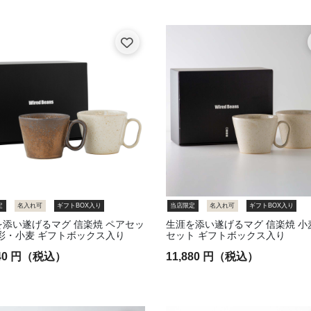
竹堂園（愛知）
香山窯（三重）
 菱三陶園（滋賀）
陶あん（京都）
大熊窯（兵庫）
三石窯（岡山）
対厳堂（広島）
 陽和工房（高知）
 谷製陶所（高知）
rita（佐賀）
翔芳窯（長崎）
 帖佐窯（鹿児島）
定
名入れ可
ギフトBOX入り
当店限定
名入れ可
ギフトBOX入り
: 理平焼窯元（香川）
を添い遂げるマグ 信楽焼 ペアセッ
生涯を添い遂げるマグ 信楽焼 小
彩・小麦 ギフトボックス入り
セット ギフトボックス入り
640 円（税込）
11,880 円（税込）