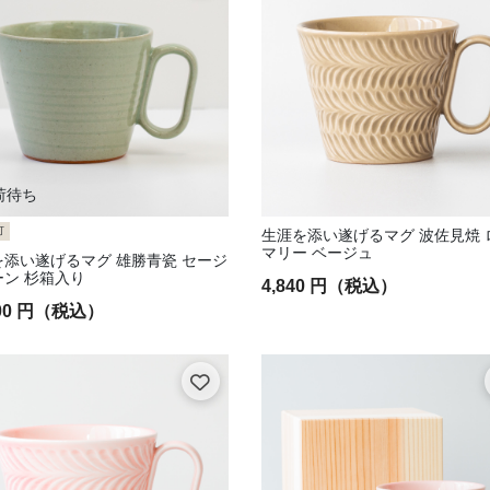
荷待ち
可
生涯を添い遂げるマグ 波佐見焼 
マリー ベージュ
を添い遂げるマグ 雄勝青瓷 セージ
ーン 杉箱入り
4,840 円（税込）
100 円（税込）