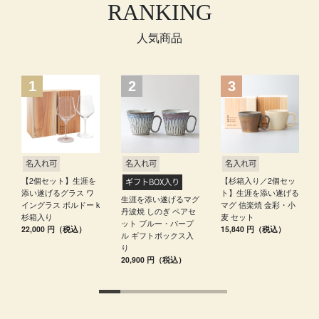
RANKING
人気商品
名入れ可
名入れ可
名入れ可
【2個セット】生涯を
【杉箱入り／2個セッ
ギフトBOX入り
添い遂げるグラス ワ
ト】生涯を添い遂げる
生涯を添い遂げるマグ
イングラス ボルドー k
マグ 信楽焼 金彩・小
丹波焼 しのぎ ペアセ
杉箱入り
麦 セット
ット ブルー・パープ
22,000 円（税込）
15,840 円（税込）
ル ギフトボックス入
り
20,900 円（税込）