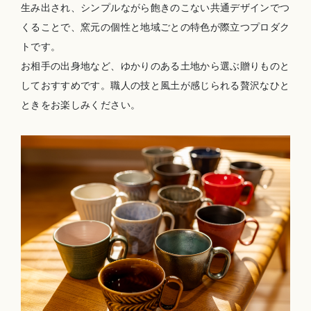
生み出され、
シ
ンプルながら飽きのこない共通デザインでつ
くることで、
窯
元の個性と地域ごとの特色が際立つプロダク
トです。
お相手の出身地など、ゆかりのある土地から選ぶ贈りものと
しておすすめです。
職
人の技と風土が感じられる贅沢なひと
ときをお楽しみください。