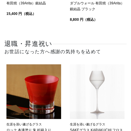
有田焼（39Arita）銀結晶
ダブルウォール 有田焼（39Arita）
銀結晶 ブラック
15,400 円（税込）
8,800 円（税込）
退職・昇進祝い
お世話になった方へ感謝の気持ちを込めて
生涯を添い遂げるグラス
生涯を添い遂げるグラス
ロック 本漆塗り 朱 杉箱入り
SAKEグラス KARAKUCHI フロス