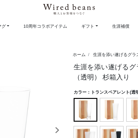
マグ
10周年コラボアイテム
ギフト
生涯補償
ホーム
生涯を添い遂げるグラ
生涯を添い遂げるグ
（透明） 杉箱入り
カラー：
トランスペアレント(透明
selected
次へ