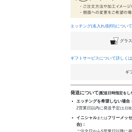
エッチング(名入れ/刻印)につい
グラス
ギフトサービスについて詳しく
ギ
発送について
(配送日時指定をし
エッチングを希望しない場合
2営業日以内に発送予定
(土日祝
イニシャル
フリーメッセ
または
合)：
ご注文日から
5営業日以降
に