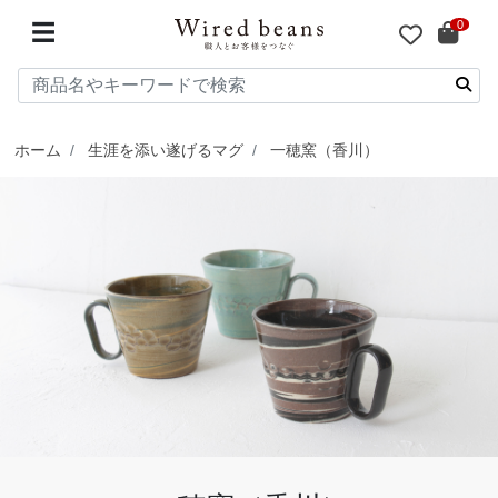
0
☰
ホーム
生涯を添い遂げるマグ
一穂窯（香川）