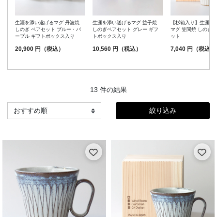
生涯を添い遂げるマグ 丹波焼
生涯を添い遂げるマグ 益子焼
【杉箱入り】生涯を
しのぎ ペアセット ブルー・パ
しのぎペアセット グレー ギフ
マグ 笠間焼 しのぎ 
ープル ギフトボックス入り
トボックス入り
ット
20,900 円（税込）
10,560 円（税込）
7,040 円（税込）
13 件の結果
絞り込み