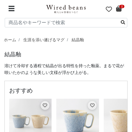
0
☰
ホーム
生涯を添い遂げるマグ
結晶釉
結晶釉
溶けて冷却する過程で結晶が出る特性を持った釉薬。まるで花が
咲いたかのような美しい文様が浮かび上がる。