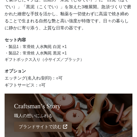
でい）」「黒泥（こくでい）」を加えた3種展開。急須づくりで磨
かれた緻密な手技を活かし、釉薬を一切使わずに高温で焼き締め
ることで生まれる自然な艶と高い強度が特徴です。日々の暮らし
に静かに寄り添う、上質な日常の器です。
セット内容
・製品1：常滑焼 人水陶苑 白泥 ×1
・製品2：常滑焼 人水陶苑 黒泥 ×1
ギフトボックス入り（小サイズ／ブラック）
オプション
エッチング(名入れ/刻印)：○可
ギフトサービス：○可
Craftsman’s Story
職人の想いにふれる
ブランドサイトで読む