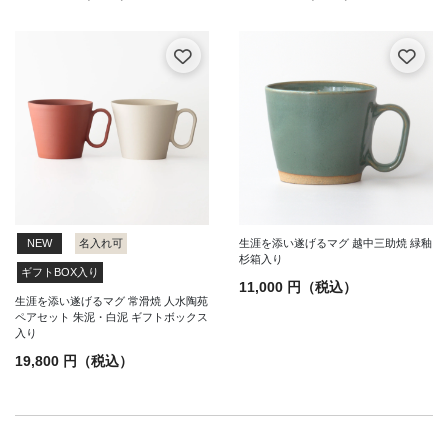
生涯を添い遂げるマグ 越中三助焼 緑釉
NEW
名入れ可
杉箱入り
ギフトBOX入り
11,000 円（税込）
生涯を添い遂げるマグ 常滑焼 人水陶苑
ペアセット 朱泥・白泥 ギフトボックス
入り
19,800 円（税込）