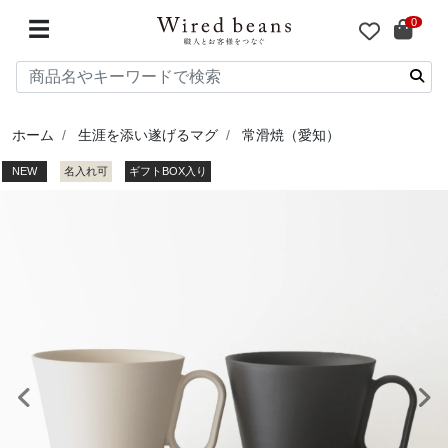
0
☰
ホーム
生涯を添い遂げるマグ
常滑焼（愛知）
NEW
名入れ可
ギフトBOX入り
前へ