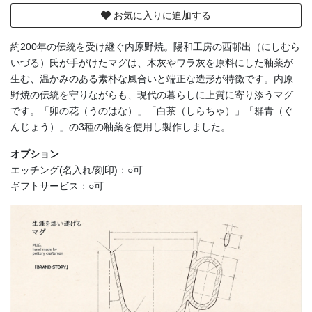
お気に入りに追加する
約200年の伝統を受け継ぐ内原野焼。陽和工房の西邨出（にしむら
いづる）氏が手がけたマグは、木灰やワラ灰を原料にした釉薬が
生む、温かみのある素朴な風合いと端正な造形が特徴です。内原
野焼の伝統を守りながらも、現代の暮らしに上質に寄り添うマグ
です。「卯の花（うのはな）」「白茶（しらちゃ）」「群青（ぐ
んじょう）」の3種の釉薬を使用し製作しました。
オプション
エッチング(名入れ/刻印)：○可
ギフトサービス：○可