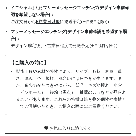
イニシャル
フリーメッセージエッチング(デザイン事前確
または
認を希望しない場合)：
ご注文日から
5営業日以降
に発送予定
(土日祝日を除く)
フリーメッセージエッチング(デザイン事前確認を希望する場
合)：
デザイン確定後、4営業日程度で発送予定
(土日祝日を除く)
【ご購入の前に】
製造工程や素材の特性により、サイズ、形状、容量、重
さ、厚み、色、模様、風合いにばらつきが生じます。ま
た、多少のがたつきやゆがみ、凹凸、キズや擦れ、小穴
（ピンホール）、鉄粉（黒点）、釉薬のムラなどが見られ
ることがあります。これらの特徴は焼き物の個性や表情と
してご理解いただき、ご購入の際にはご留意ください。
お気に入りに追加する