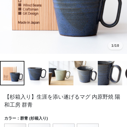
1
/10
【杉箱入り】生涯を添い遂げるマグ 内原野焼 陽
和工房 群青
カラー：
群青 (杉箱入り)