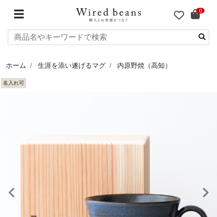
0
☰
ホーム
生涯を添い遂げるマグ
内原野焼（高知）
名入れ可
前へ