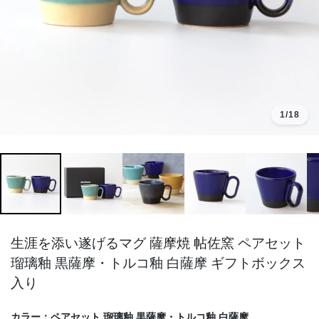
1
/18
生涯を添い遂げるマグ 薩摩焼 帖佐窯 ペアセット
瑠璃釉 黒薩摩・トルコ釉 白薩摩 ギフトボックス
入り
カラー：
ペアセット 瑠璃釉 黒薩摩・トルコ釉 白薩摩