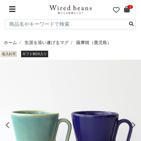
0
☰
ホーム
生涯を添い遂げるマグ
薩摩焼（鹿児島）
名入れ可
ギフトBOX入り
前へ