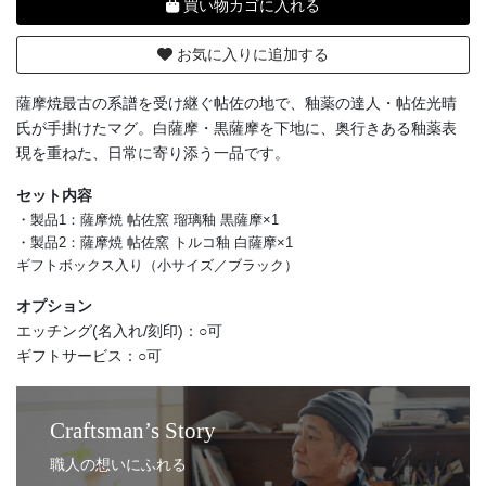
買い物カゴに入れる
お気に入りに追加する
薩摩焼最古の系譜を受け継ぐ帖佐の地で、釉薬の達人・帖佐光晴
氏が手掛けたマグ。白薩摩・黒薩摩を下地に、奥行きある釉薬表
現を重ねた、日常に寄り添う一品です。
セット内容
・製品1：薩摩焼 帖佐窯 瑠璃釉 黒薩摩×1
・製品2：薩摩焼 帖佐窯 トルコ釉 白薩摩×1
ギフトボックス入り（小サイズ／ブラック）
オプション
エッチング(名入れ/刻印)：○可
ギフトサービス：○可
Craftsman’s Story
職人の想いにふれる