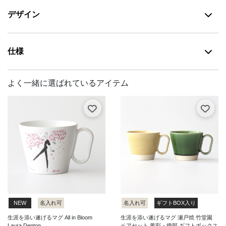
デザイン
仕様
NEW
名入れ可
名入れ可
ギフトBOX入り
生涯を添い遂げるマグ All in Bloom
生涯を添い遂げるマグ 瀬戸焼 竹堂園
Laura Denton
ペアセット 黄彩・織部 ギフトボックス