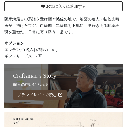
お気に入りに追加する
薩摩焼最古の系譜を受け継ぐ帖佐の地で、釉薬の達人・帖佐光晴
氏が手掛けたマグ。白薩摩・黒薩摩を下地に、奥行きある釉薬表
現を重ねた、日常に寄り添う一品です。
オプション
エッチング(名入れ/刻印)：○可
ギフトサービス：○可
Craftsman’s Story
職人の想いにふれる
ブランドサイトで読む