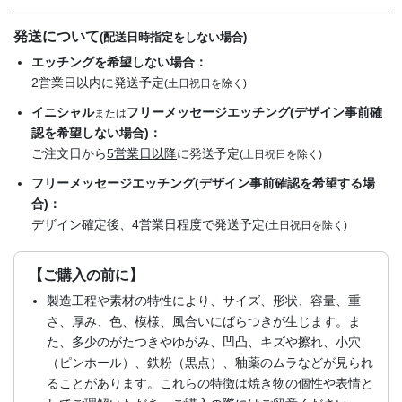
発送について
(配送日時指定をしない場合)
エッチングを希望しない場合：
2営業日以内に発送予定
(土日祝日を除く)
イニシャル
フリーメッセージエッチング(デザイン事前確
または
認を希望しない場合)：
ご注文日から
5営業日以降
に発送予定
(土日祝日を除く)
フリーメッセージエッチング(デザイン事前確認を希望する場
合)：
デザイン確定後、4営業日程度で発送予定
(土日祝日を除く)
【ご購入の前に】
製造工程や素材の特性により、サイズ、形状、容量、重
さ、厚み、色、模様、風合いにばらつきが生じます。ま
た、多少のがたつきやゆがみ、凹凸、キズや擦れ、小穴
（ピンホール）、鉄粉（黒点）、釉薬のムラなどが見られ
ることがあります。これらの特徴は焼き物の個性や表情と