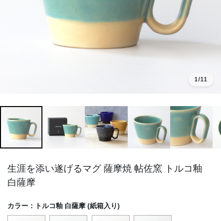
1
/11
生涯を添い遂げるマグ 薩摩焼 帖佐窯 トルコ釉
白薩摩
カラー：
トルコ釉 白薩摩 (紙箱入り)