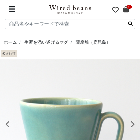
0
☰
ホーム
生涯を添い遂げるマグ
薩摩焼（鹿児島）
名入れ可
前へ