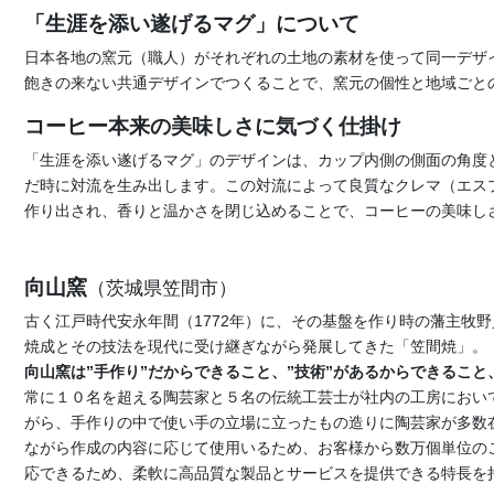
「生涯を添い遂げるマグ」について
日本各地の窯元（職人）がそれぞれの土地の素材を使って同一デザ
飽きの来ない共通デザインでつくることで、窯元の個性と地域ごと
コーヒー本来の美味しさに気づく仕掛け
「生涯を添い遂げるマグ」のデザインは、カップ内側の側面の角度
だ時に対流を生み出します。この対流によって良質なクレマ（エス
作り出され、香りと温かさを閉じ込めることで、コーヒーの美味し
向山窯
（茨城県笠間市）
古く江戸時代安永年間（1772年）に、その基盤を作り時の藩主牧
焼成とその技法を現代に受け継ぎながら発展してきた「笠間焼」。
向山窯は”手作り”だからできること、”技術”があるからできること
常に１０名を超える陶芸家と５名の伝統工芸士が社内の工房におい
がら、手作りの中で使い手の立場に立ったもの造りに陶芸家が多数
ながら作成の内容に応じて使用いるため、お客様から数万個単位の
応できるため、柔軟に高品質な製品とサービスを提供できる特長を