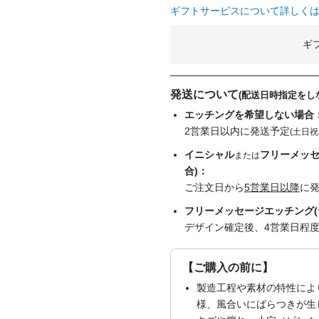
ギフトサービスについて詳しく
ギ
発送について
(配送日時指定をし
エッチングを希望しない場合
2営業日以内に発送予定
(土日祝
イニシャル
フリーメッセ
または
合)：
ご注文日から
5営業日以降
に
フリーメッセージエッチング(
デザイン確定後、4営業日程
【ご購入の前に】
製造工程や素材の特性によ
様、風合いにばらつきが生