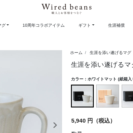
マグ
10周年コラボアイテム
ギフト
生涯補償
ホーム
生涯を添い遂げるマグ
生涯を添い遂げるマグ
カラー：
ホワイトマット (紙箱入
selected
5,940 円（税込）
次へ