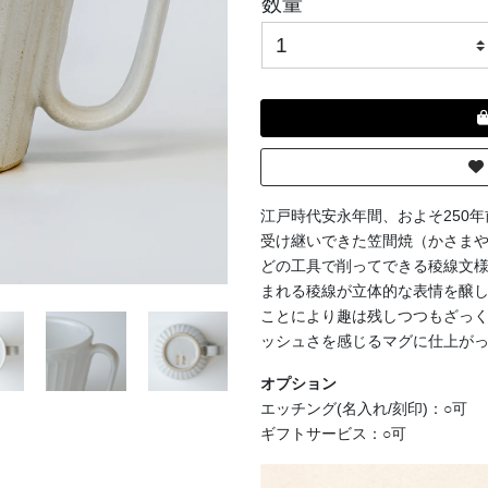
数量
江戸時代安永年間、およそ250
受け継いできた笠間焼（かさま
どの工具で削ってできる稜線文
まれる稜線が立体的な表情を醸
ことにより趣は残しつつもざっ
ッシュさを感じるマグに仕上が
オプション
エッチング(名入れ/刻印)：○可
ギフトサービス：○可