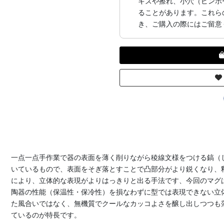
キズや擦れ、小穴（ピンホ
ることがあります。これら
き、ご購入の際にはご留意
一点一点手作業で器の表面を薄く削りながら稜線文様をつける鎬（
いているもので、表面をそぎ落とすことで凸部分がより鋭くなり、
により、立体的な表現がよりはっきりと出る手法です、今回のマグ
陶器の性能（保温性・保冷性）を損なわずに型では表現できない立
た風合いではなく、無機質でクールなカッコよさを醸し出しつつも
ているのが特長です。