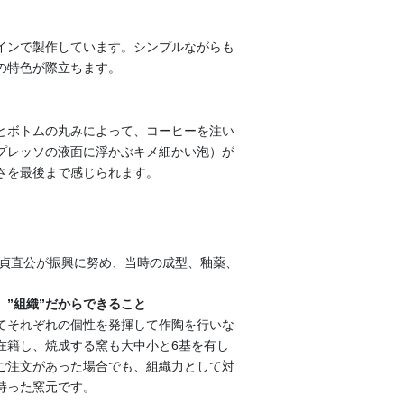
インで製作しています。シンプルながらも
の特色が際立ちます。
とボトムの丸みによって、コーヒーを注い
プレッソの液面に浮かぶキメ細かい泡）が
さを最後まで感じられます。
野貞直公が振興に努め、当時の成型、釉薬、
、”組織”だからできること
てそれぞれの個性を発揮して作陶を行いな
在籍し、焼成する窯も大中小と6基を有し
ご注文があった場合でも、組織力として対
持った窯元です。