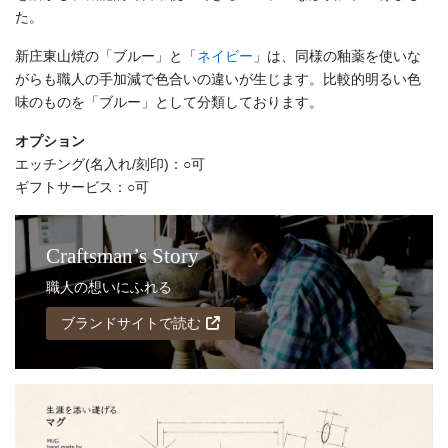
た。
新庄東山焼の「ブルー」と「
ネイビー
」は、同様の釉薬を使いな
がらも職人の手加減で色合いの違いが生じます。比較的明るい色
味のものを「ブルー」として分類しております。
オプション
エッチング(名入れ/刻印)：○可
ギフトサービス：○可
Craftsman’s Story
職人の想いにふれる
ブランドサイトで読む