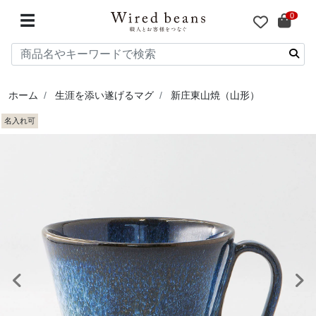
0
☰
ホーム
生涯を添い遂げるマグ
新庄東山焼（山形）
名入れ可
前へ