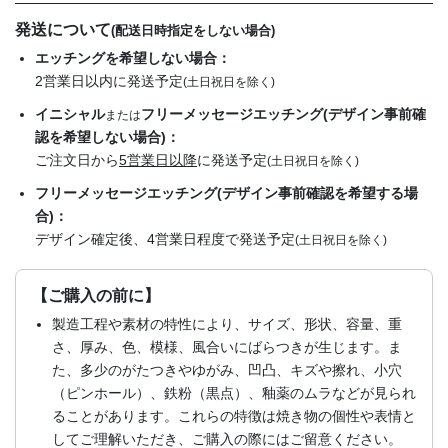
発送について
(配送日時指定をしない場合)
エッチングを希望しない場合：
2営業日以内に発送予定
(土日祝日を除く)
イニシャル
フリーメッセージエッチング(デザイン事前確
または
認を希望しない場合)：
ご注文日から
5営業日以降
に発送予定
(土日祝日を除く)
フリーメッセージエッチング(デザイン事前確認を希望する場
合)：
デザイン確定後、4営業日程度で発送予定
(土日祝日を除く)
【ご購入の前に】
製造工程や素材の特性により、サイズ、形状、容量、重
さ、厚み、色、模様、風合いにばらつきが生じます。ま
た、多少のがたつきやゆがみ、凹凸、キズや擦れ、小穴
（ピンホール）、鉄粉（黒点）、釉薬のムラなどが見られ
ることがあります。これらの特徴は焼き物の個性や表情と
してご理解いただき、ご購入の際にはご留意ください。