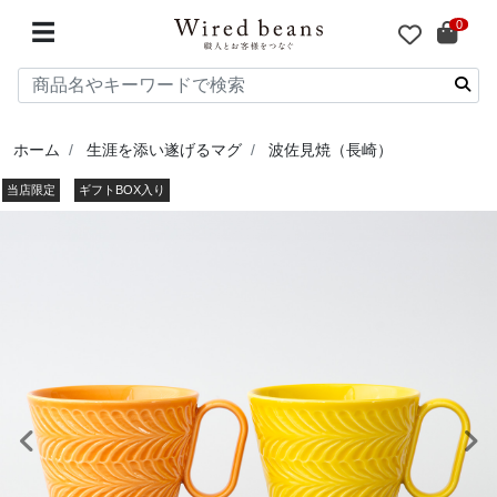
0
☰
ホーム
生涯を添い遂げるマグ
波佐見焼（長崎）
当店限定
ギフトBOX入り
前へ