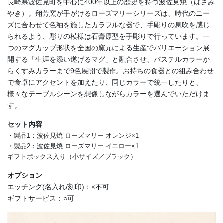
長崎県波佐見町を中心に400年以上の歴史を持つ波佐見焼（はさみ
やき）。翔芳窯が手がけるローズマリーシリーズは、時代のニー
ズに合わせて色釉を施したカラフルな器で、手彫りの息吹を感じ
られるよう、彫りの模様は石膏原型を手彫りで行っています。一
つのマグカップ形状を全国の窯元による生産でバリエーション展
開する「生涯を添い遂げるマグ」と融合させ、パステルカラーか
らくすみカラーまで9色展開で製作。お持ちの食器との組み合わせ
で食卓にアクセントを加えたり、同じカラーで統一したりと、
様々なテーブルシーンを想像しながらカラーを選んでいただけま
す。
セット内容
・製品1：波佐見焼 ローズマリー オレンジ×1
・製品2：波佐見焼 ローズマリー イエロー×1
ギフトボックス入り（小サイズ／ブラック）
オプション
エッチング(名入れ/刻印)：×不可
ギフトサービス：○可