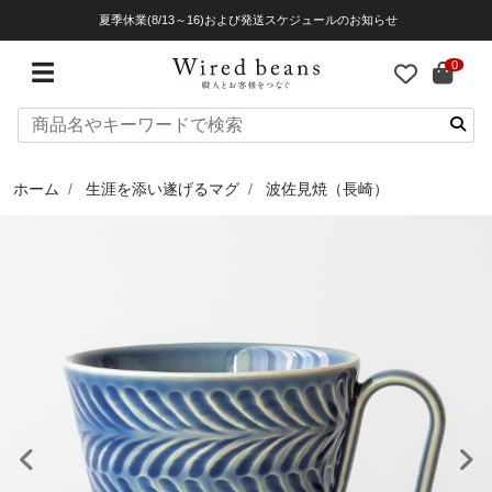
夏季休業(8/13～16)および発送スケジュールのお知らせ
0
☰
ホーム
生涯を添い遂げるマグ
波佐見焼（長崎）
前へ