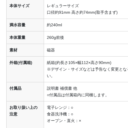
本体サイズ
レギュラーサイズ
口径約91mm 高さ約74mm(取手含まず)
満水容量
約240ml
本体重量
260g前後
素材
磁器
外箱(付属箱)
紙箱(約長さ105×幅112×高さ90mm)
※デザイン・サイズなどは予告なく変更とな
い。
付属品
説明書 補償書 他
○付属品は付属箱内に同梱します。
お取り扱い上の
電子レンジ：○
注意
食器洗浄機：○
オーブン・直火：×