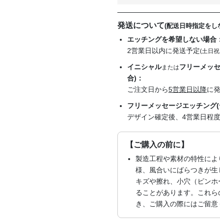
発送について
(配送日時指定をし
エッチングを希望しない場合
2営業日以内に発送予定
(土日祝
イニシャル
フリーメッセ
または
合)：
ご注文日から
5営業日以降
に
フリーメッセージエッチング(
デザイン確定後、4営業日程
【ご購入の前に】
製造工程や素材の特性によ
様、風合いにばらつきが生
キズや擦れ、小穴（ピンホ
ることがあります。これら
き、ご購入の際にはご留意