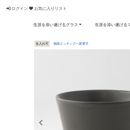
ログイン
お気に入りリスト
生涯を添い遂げるグラス
生涯を添い遂げる
名入れ可
側面エッチングへ変更可
前へ