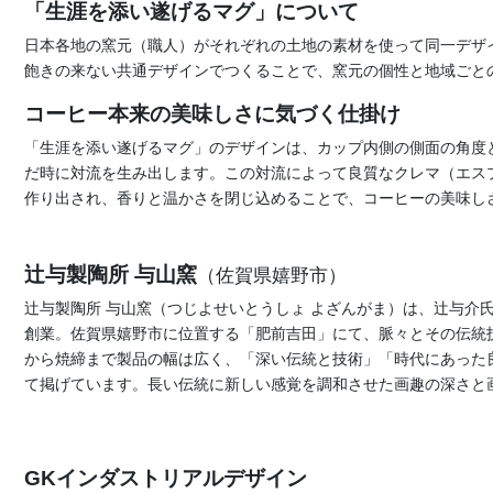
「生涯を添い遂げるマグ」について
日本各地の窯元（職人）がそれぞれの土地の素材を使って同一デザ
飽きの来ない共通デザインでつくることで、窯元の個性と地域ごと
コーヒー本来の美味しさに気づく仕掛け
「生涯を添い遂げるマグ」のデザインは、カップ内側の側面の角度
だ時に対流を生み出します。この対流によって良質なクレマ（エス
作り出され、香りと温かさを閉じ込めることで、コーヒーの美味し
辻与製陶所 与山窯
（佐賀県嬉野市）
辻与製陶所 与山窯（つじよせいとうしょ よざんがま）は、辻与介氏
創業。佐賀県嬉野市に位置する「肥前吉田」にて、脈々とその伝統
から焼締まで製品の幅は広く、「深い伝統と技術」「時代にあった
て掲げています。長い伝統に新しい感覚を調和させた画趣の深さと
GKインダストリアルデザイン