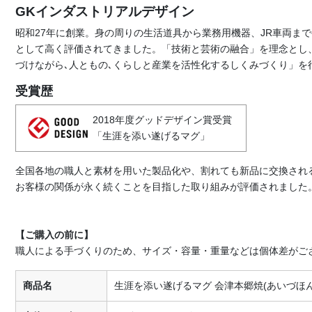
GKインダストリアルデザイン
昭和27年に創業。身の周りの生活道具から業務用機器、JR車両ま
として高く評価されてきました。「技術と芸術の融合」を理念とし
づけながら､人ともの､くらしと産業を活性化するしくみづくり」を
受賞歴
2018年度グッドデザイン賞受賞
「生涯を添い遂げるマグ」
全国各地の職人と素材を用いた製品化や、割れても新品に交換され
お客様の関係が永く続くことを目指した取り組みが評価されました
【ご購入の前に】
職人による手づくりのため、サイズ・容量・重量などは個体差がご
商品名
生涯を添い遂げるマグ 会津本郷焼(あいづほん