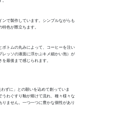
す。
インで製作しています。シンプルながらも
の特色が際立ちます。
とボトムの丸みによって、コーヒーを注い
プレッソの液面に浮かぶキメ細かい泡）が
さを最後まで感じられます。
失わずに」との願いを込めて創っていま
でうわぐすり釉が熔けて流れ、種々様々な
ありません。一つ一つに豊かな個性があり