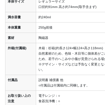
本体サイズ
レギュラーサイズ
口径約91mm 高さ約74mm(取手含まず)
満水容量
約240ml
本体重量
250g前後
素材
陶磁器
外箱(付属箱)
木箱：杉箱(約長さ124×幅124×高さ118mm)
自然素材のため、色味・木目等に個体差がご
ため、若干のへこみや小傷が見受けられる場
※デザイン・サイズなどは予告なく変更とな
い。
付属品
説明書 補償書 他
○付属品は付属箱内に同梱します。
お取り扱い上の
電子レンジ：○
注意
食器洗浄機：○