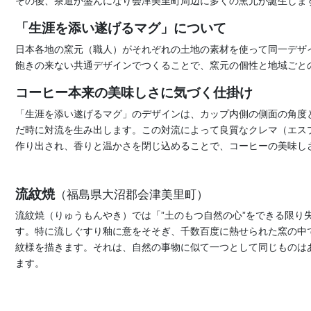
その後、茶道が盛んになり会津美里町周辺に多くの窯元が誕生しま
「生涯を添い遂げるマグ」について
日本各地の窯元（職人）がそれぞれの土地の素材を使って同一デザ
飽きの来ない共通デザインでつくることで、窯元の個性と地域ごと
コーヒー本来の美味しさに気づく仕掛け
「生涯を添い遂げるマグ」のデザインは、カップ内側の側面の角度
だ時に対流を生み出します。この対流によって良質なクレマ（エス
作り出され、香りと温かさを閉じ込めることで、コーヒーの美味し
流紋焼
（福島県大沼郡会津美里町）
流紋焼（りゅうもんやき）では「”土のもつ自然の心”をできる限り
す。特に流しぐすり釉に意をそそぎ、千数百度に熱せられた窯の中
紋様を描きます。それは、自然の事物に似て一つとして同じものは
ます。