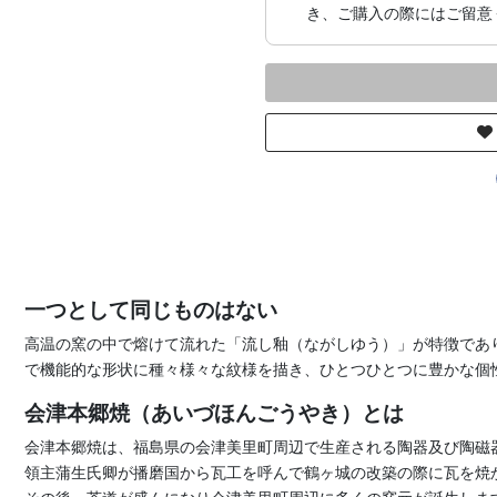
き、ご購入の際にはご留意
一つとして同じものはない
高温の窯の中で熔けて流れた「流し釉（ながしゆう）」が特徴であ
で機能的な形状に種々様々な紋様を描き、ひとつひとつに豊かな個
会津本郷焼（あいづほんごうやき）とは
会津本郷焼は、福島県の会津美里町周辺で生産される陶器及び陶磁器
領主蒲生氏卿が播磨国から瓦工を呼んで鶴ヶ城の改築の際に瓦を焼