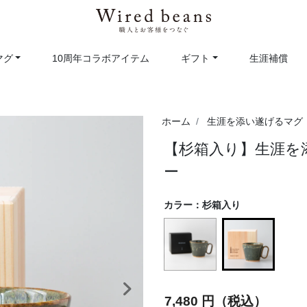
マグ
10周年コラボアイテム
ギフト
生涯補償
ホーム
生涯を添い遂げるマグ
【杉箱入り】生涯を
ー
カラー：
杉箱入り
selected
次へ
7,480 円（税込）