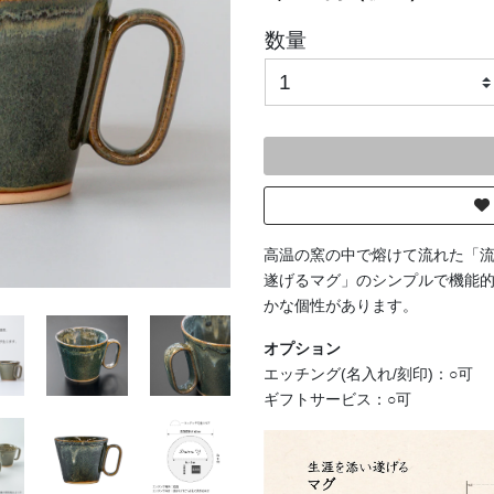
数量
高温の窯の中で熔けて流れた「
遂げるマグ」のシンプルで機能
かな個性があります。
オプション
エッチング(名入れ/刻印)：○可
ギフトサービス：○可