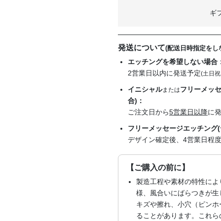
ギ
発送について
(配送日時指定をし
エッチングを希望しない場合
2営業日以内に発送予定
(土日祝
イニシャル
フリーメッセ
または
合)：
ご注文日から
5営業日以降
に
フリーメッセージエッチング(
デザイン確定後、4営業日程
【ご購入の前に】
製造工程や素材の特性によ
様、風合いにばらつきが生
キズや擦れ、小穴（ピンホ
ることがあります。これら