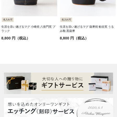
名入れ可
名入れ可
生涯を添い遂げるマグ 小峰焼 八衛門窯 ブ
生涯を添い遂げるマグ 薩摩焼 帖佐窯 うる
ラック
み釉 黒薩摩
8,800 円（税込）
8,800 円（税込）