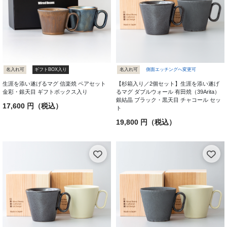
名入れ可
ギフトBOX入り
名入れ可
側面エッチングへ変更可
生涯を添い遂げるマグ 信楽焼 ペアセット
【杉箱入り／2個セット】生涯を添い遂げ
金彩・銀天目 ギフトボックス入り
るマグ ダブルウォール 有田焼（39Arita）
銀結晶 ブラック・黒天目 チャコール セッ
17,600 円（税込）
ト
19,800 円（税込）