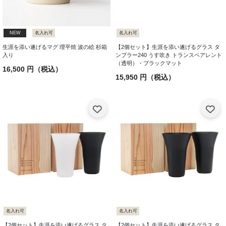
NEW
名入れ可
名入れ可
生涯を添い遂げるマグ 理平焼 波の絵 杉箱
【2個セット】生涯を添い遂げるグラス タ
入り
ンブラー240 うす吹き トランスペアレント
（透明）・ブラックマット
16,500 円（税込）
15,950 円（税込）
名入れ可
名入れ可
【2個セット】生涯を添い遂げるグラス タ
【2個セット】生涯を添い遂げるグラス タ