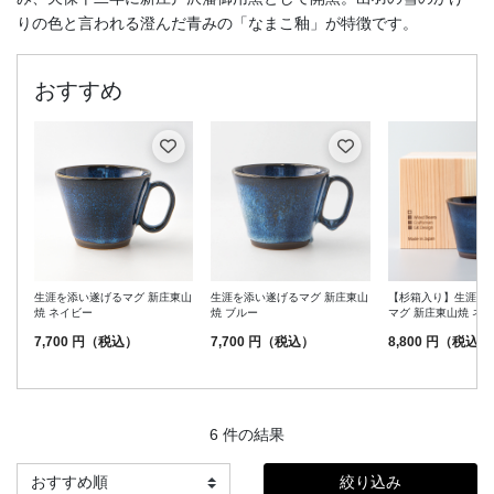
りの色と言われる澄んだ青みの「なまこ釉」が特徴です。
生涯を添い遂げるマグ 新庄東山
生涯を添い遂げるマグ 新庄東山
【杉箱入り】生涯を
焼 ネイビー
焼 ブルー
マグ 新庄東山焼 ネ
7,700 円（税込）
7,700 円（税込）
8,800 円（税込）
6 件の結果
絞り込み