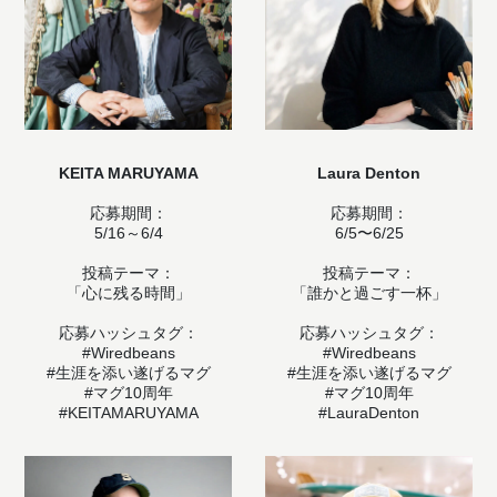
KEITA MARUYAMA
Laura Denton
応募期間：
応募期間：
5/16～6/4
6/5〜6/25
投稿テーマ：
投稿テーマ：
「心に残る時間」
「誰かと過ごす一杯」
応募ハッシュタグ：
応募ハッシュタグ：
#Wiredbeans
#Wiredbeans
#生涯を添い遂げるマグ
#生涯を添い遂げるマグ
#マグ10周年
#マグ10周年
#KEITAMARUYAMA
#LauraDenton