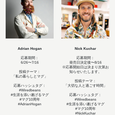
Adrian Hogan
Nick Kuchar
応募期間：
応募期間：
6/26〜7/16
発売日決定後〜8/16
※応募開始日は決まり次第お
投稿テーマ：
知らせいたします。
「私の暮らしとマグ」
投稿テーマ：
応募ハッシュタグ：
「大切な人と過ごす時間」
#Wiredbeans
#生涯を添い遂げるマグ
応募ハッシュタグ：
#マグ10周年
#Wiredbeans
#AdrianHogan
#生涯を添い遂げるマグ
#マグ10周年
#NickKuchar