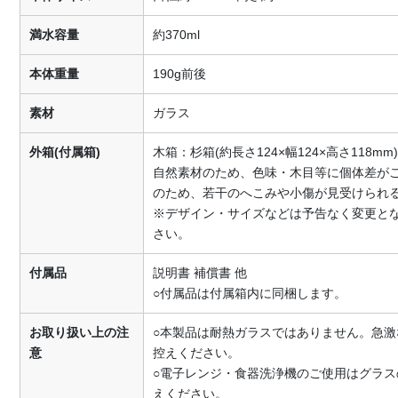
満水容量
約370ml
本体重量
190g前後
素材
ガラス
外箱(付属箱)
木箱：杉箱(約長さ124×幅124×高さ118mm)
自然素材のため、色味・木目等に個体差が
のため、若干のへこみや小傷が見受けられ
※デザイン・サイズなどは予告なく変更と
さい。
付属品
説明書 補償書 他
○付属品は付属箱内に同梱します。
お取り扱い上の注
○本製品は耐熱ガラスではありません。急
意
控えください。
○電子レンジ・食器洗浄機のご使用はグラ
えください。