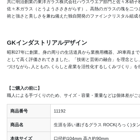
共に明治創業の東洋ガラス株式会社ハウスウエア部門と佐々木硝子
佐々木ガラス（とうようささきがらす）。高熱のガラスの塊を二つ
術と強さと美しさを兼ね備えた独自開発のファインクリスタル組成
GKインダストリアルデザイン
昭和27年に創業。身の周りの生活道具から業務用機器、JR車両ま
として高く評価されてきました。「技術と芸術の融合」を理念とし
づけながら､人ともの､くらしと産業を活性化するしくみづくり」を
【ご購入の前に】
職人による手づくりのため、サイズ・容量・重量などは個体差がご
商品番号
11192
商品名
生涯を添い遂げるグラス ROCK(ろっく)タ
本体サイズ
口径約104mm 高さ約90mm