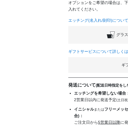
オプションをご希望の場合は、
入れてください。
エッチング(名入れ/刻印)につい
グラス
ギフトサービスについて詳しく
ギ
発送について
(配送日時指定をし
エッチングを希望しない場合
2営業日以内に発送予定
(土日祝
イニシャル
フリーメッセ
または
合)：
ご注文日から
5営業日以降
に