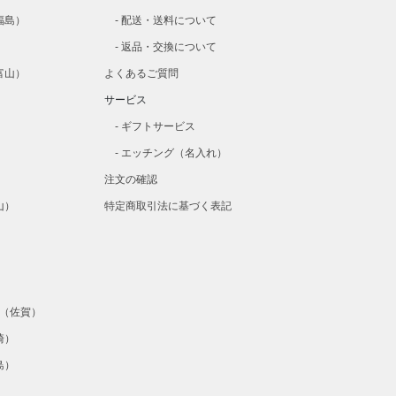
福島）
配送・送料について
）
返品・交換について
富山）
よくあるご質問
）
サービス
）
ギフトサービス
）
エッチング（名入れ）
注文の確認
山）
特定商取引法に基づく表記
）
）
ta（佐賀）
崎）
島）