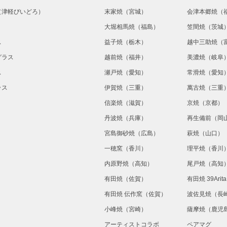
（津軽びいどろ）
末家焼（宮城）
会津本郷焼（
大堀相馬焼（福島）
笠間焼（茨城
ス
益子焼（栃木）
越中三助焼（
グラス
越前焼（福井）
美濃焼（岐阜
ス
瀬戸焼（愛知）
常滑焼（愛知
ラス
伊賀焼（三重）
萬古焼（三重
信楽焼（滋賀）
京焼（京都）
丹波焼（兵庫）
再生備前（岡
宮島御砂焼（広島）
萩焼（山口）
一穂窯（香川）
理平焼（香川
内原野焼（高知）
尾戸焼（高知
有田焼（佐賀）
有田焼 39Ari
有田焼 伝作窯（佐賀）
波佐見焼（長
小峰焼（宮崎）
薩摩焼（鹿児
アーティストコラボ
ペアマグ