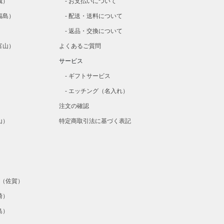
城）
お支払いについて
福島）
配送・送料について
）
返品・交換について
富山）
よくあるご質問
）
サービス
）
ギフトサービス
）
エッチング（名入れ）
注文の確認
山）
特定商取引法に基づく表記
）
）
ta（佐賀）
崎）
島）