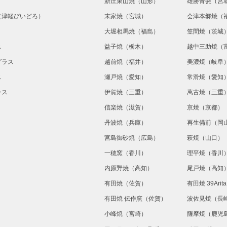
新庄東山焼（山形）
雄勝青瓷（宮
（津軽びいどろ）
末家焼（宮城）
会津本郷焼（
大堀相馬焼（福島）
笠間焼（茨城
ス
益子焼（栃木）
越中三助焼（
グラス
越前焼（福井）
美濃焼（岐阜
ス
瀬戸焼（愛知）
常滑焼（愛知
ラス
伊賀焼（三重）
萬古焼（三重
信楽焼（滋賀）
京焼（京都）
丹波焼（兵庫）
再生備前（岡
宮島御砂焼（広島）
萩焼（山口）
一穂窯（香川）
理平焼（香川
内原野焼（高知）
尾戸焼（高知
有田焼（佐賀）
有田焼 39Ari
有田焼 伝作窯（佐賀）
波佐見焼（長
小峰焼（宮崎）
薩摩焼（鹿児