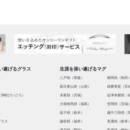
い遂げるグラス
生涯を添い遂げるマグ
ス
八戸焼（青森）
楢岡焼（秋田
新庄東山焼（山形）
雄勝青瓷（宮
（津軽びいどろ）
末家焼（宮城）
会津本郷焼（
大堀相馬焼（福島）
笠間焼（茨城
ス
益子焼（栃木）
越中三助焼（
グラス
越前焼（福井）
美濃焼（岐阜