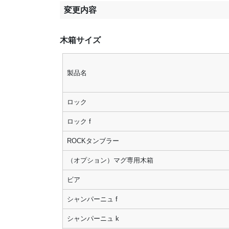
変更内容
木箱サイズ
製品名
ロック
ロック f
ROCKタンブラー
（オプション）マグ専用木箱
ビア
シャンパーニュ f
シャンパーニュ k