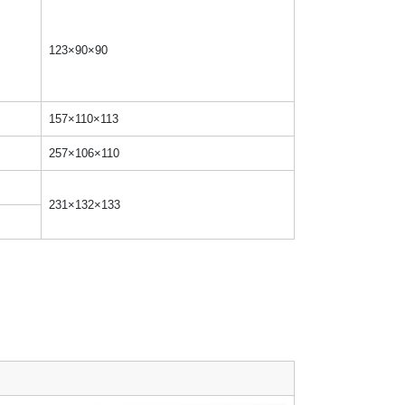
123×90×90
157×110×113
257×106×110
231×132×133