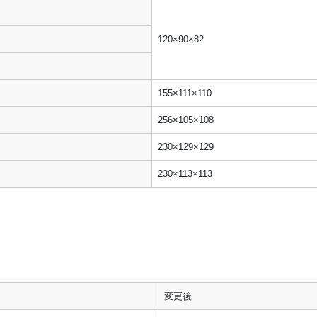
120×90×82
155×111×110
256×105×108
230×129×129
230×113×113
変更後