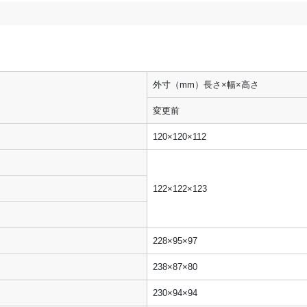
外寸（mm）長さ×幅×高さ
変更前
120×120×112
122×122×123
228×95×97
238×87×80
230×94×94