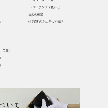
）
ギフトサービス
）
エッチング（名入れ）
注文の確認
山）
特定商取引法に基づく表記
）
）
ta（佐賀）
崎）
島）