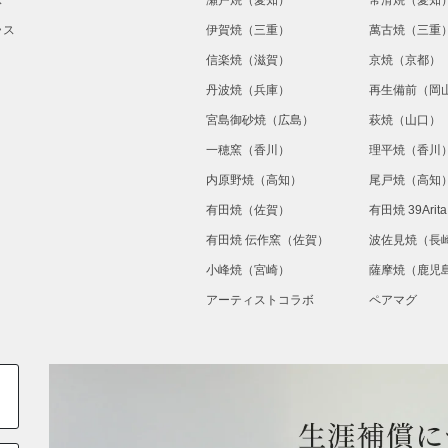
ス
瀬戸焼（愛知）
常滑焼（愛知
ラス
伊賀焼（三重）
萬古焼（三重
信楽焼（滋賀）
京焼（京都）
丹波焼（兵庫）
再生備前（岡
宮島御砂焼（広島）
萩焼（山口）
一穂窯（香川）
理平焼（香川
内原野焼（高知）
尾戸焼（高知
有田焼（佐賀）
有田焼 39Ari
有田焼 伝作窯（佐賀）
波佐見焼（長
小峰焼（宮崎）
薩摩焼（鹿児
アーティストコラボ
ペアマグ