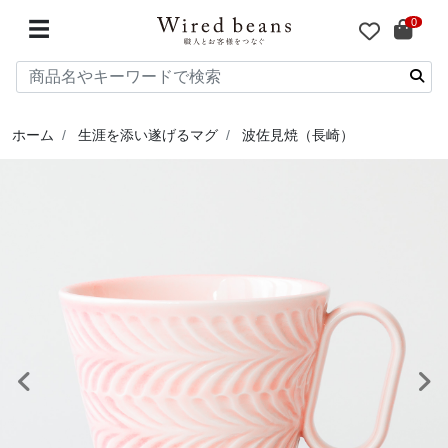
0
☰
ホーム
生涯を添い遂げるマグ
波佐見焼（長崎）
前へ