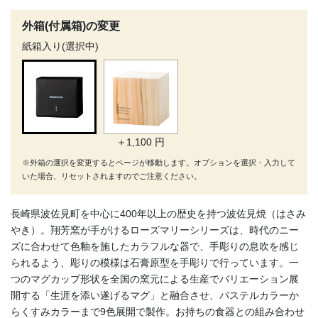
外箱(付属箱)の変更
紙箱入り(選択中)
＋1,100 円
※外箱の選択を変更するとページが移動します。オプションを選択・入力して
いた場合、リセットされますのでご注意ください。
長崎県波佐見町を中心に400年以上の歴史を持つ波佐見焼（はさみ
やき）。翔芳窯が手がけるローズマリーシリーズは、時代のニー
ズに合わせて色釉を施したカラフルな器で、手彫りの息吹を感じ
られるよう、彫りの模様は石膏原型を手彫りで行っています。一
つのマグカップ形状を全国の窯元による生産でバリエーション展
開する「生涯を添い遂げるマグ」と融合させ、パステルカラーか
らくすみカラーまで9色展開で製作。お持ちの食器との組み合わせ