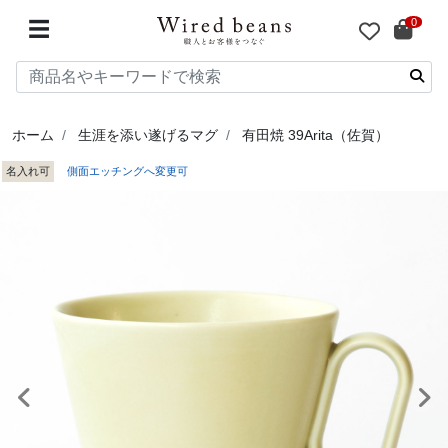
0
☰
ホーム
生涯を添い遂げるマグ
有田焼 39Arita（佐賀）
名入れ可
側面エッチングへ変更可
前へ