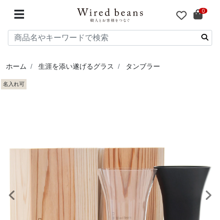
0
☰
ホーム
生涯を添い遂げるグラス
タンブラー
名入れ可
前へ