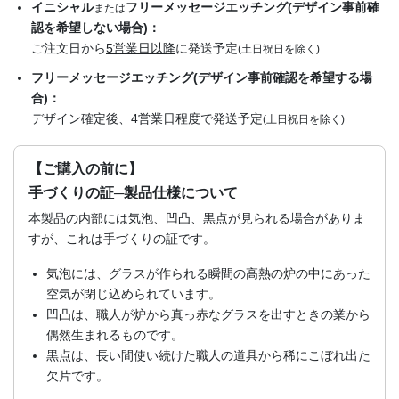
イニシャル
フリーメッセージエッチング(デザイン事前確
または
認を希望しない場合)：
ご注文日から
5営業日以降
に発送予定
(土日祝日を除く)
フリーメッセージエッチング(デザイン事前確認を希望する場
合)：
デザイン確定後、4営業日程度で発送予定
(土日祝日を除く)
【ご購入の前に】
手づくりの証─製品仕様について
本製品の内部には気泡、凹凸、黒点が見られる場合がありま
すが、これは手づくりの証です。
気泡には、グラスが作られる瞬間の高熱の炉の中にあった
空気が閉じ込められています。
凹凸は、職人が炉から真っ赤なグラスを出すときの業から
偶然生まれるものです。
黒点は、長い間使い続けた職人の道具から稀にこぼれ出た
欠片です。