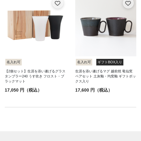
名入れ可
名入れ可
ギフトBOX入り
【2個セット】生涯を添い遂げるグラス
生涯を添い遂げるマグ 越前焼 竜仙窯
タンブラー240 うす吹き フロスト・ブ
ペアセット 土灰釉・均窯釉 ギフトボッ
ラックマット
クス入り
17,050 円（税込）
17,600 円（税込）