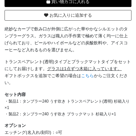
買い物カゴに入れる
お気に入りに追加する
絶妙なカーブで飲み口が外側に広がった華やかなシルエットのタ
ンブラーグラス。ガラスは職人の手作業で極めて薄く均一に仕上
げられており、ビールやハイボールなどの炭酸飲料や、アイスコ
ーヒーなど入れるものを選びません。
トランスペアレント(透明)タイプとブラックマットタイプをセット
にしてお届けします。
グラスは1点ずつ木箱に入っています。
ギフトボックスを追加でご希望の場合は
こちら
からご注文くださ
い。
セット内容
・製品1：タンブラー240 うす吹き トランスペアレント(透明) 杉箱入り
×1
・製品2：タンブラー240 うす吹き ブラックマット 杉箱入り×1
オプション
エッチング(名入れ/刻印)：○可