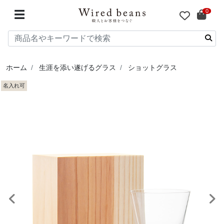
0
☰
ホーム
生涯を添い遂げるグラス
ショットグラス
名入れ可
前へ