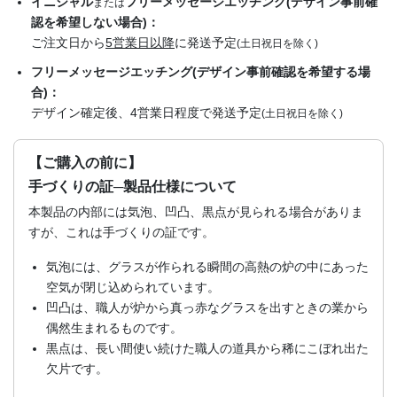
イニシャル
フリーメッセージエッチング(デザイン事前確
または
認を希望しない場合)：
ご注文日から
5営業日以降
に発送予定
(土日祝日を除く)
フリーメッセージエッチング(デザイン事前確認を希望する場
合)：
デザイン確定後、4営業日程度で発送予定
(土日祝日を除く)
【ご購入の前に】
手づくりの証─製品仕様について
本製品の内部には気泡、凹凸、黒点が見られる場合がありま
すが、これは手づくりの証です。
気泡には、グラスが作られる瞬間の高熱の炉の中にあった
空気が閉じ込められています。
凹凸は、職人が炉から真っ赤なグラスを出すときの業から
偶然生まれるものです。
黒点は、長い間使い続けた職人の道具から稀にこぼれ出た
欠片です。