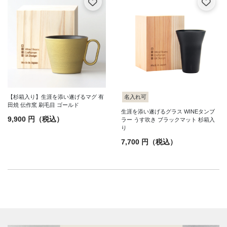
【杉箱入り】生涯を添い遂げるマグ 有
名入れ可
田焼 伝作窯 刷毛目 ゴールド
生涯を添い遂げるグラス WINEタンブ
9,900 円（税込）
ラー うす吹き ブラックマット 杉箱入
り
7,700 円（税込）